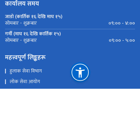
कार्यालय समय
जाडो (कार्तिक १६ देखि माघ १५)
०९:०० - ४:००
सोमबार - शुक्रबार
गर्मी (माघ १६ देखि कार्तिक १५)
०९:०० - ५:००
सोमबार - शुक्रबार
महत्त्वपूर्ण लिङ्कहरू
हुलाक सेवा विभाग
लोक सेवा आयोग
गोश्वारा हुलाक कार्यालय डिल्लीबजार
जिल्ला प्रशासन कार्यालय भक्तपुर
राष्ट्रिय प्राकृतिक स्रोत तथा वित्त आयोग
दुधपाटी, भक्तपुर
bhaktapur@nepalpost.gov.np