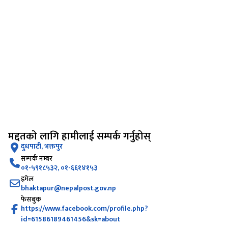
मद्दतको लागि हामीलाई सम्पर्क गर्नुहोस्
दुधपाटी, भक्तपुर
सम्पर्क नम्बर
०१-५९१८५३२, ०१-६६१४१५३
इमेल
bhaktapur@nepalpost.gov.np
फेसबुक
https://www.facebook.com/profile.php?
id=61586189461456&sk=about