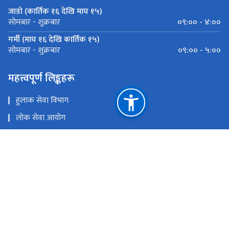
जाडो (कार्तिक १६ देखि माघ १५)
०९:०० - ४:००
सोमबार - शुक्रबार
गर्मी (माघ १६ देखि कार्तिक १५)
०९:०० - ५:००
सोमबार - शुक्रबार
महत्त्वपूर्ण लिङ्कहरू
हुलाक सेवा विभाग
लोक सेवा आयोग
गोश्वारा हुलाक कार्यालय डिल्लीबजार
जिल्ला प्रशासन कार्यालय भक्तपुर
राष्ट्रिय प्राकृतिक स्रोत तथा वित्त आयोग
दुधपाटी, भक्तपुर
bhaktapur@nepalpost.gov.np
०१-५९१८५३२, ०१-६६१४१५३