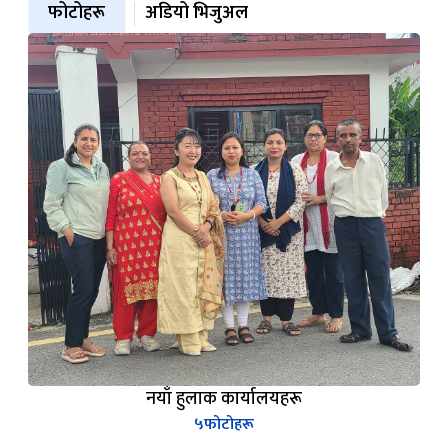
फोटोहरू
अडियो भिजुअल
नयाँ हुलाक कार्यालयहरू
५
फोटोहरू