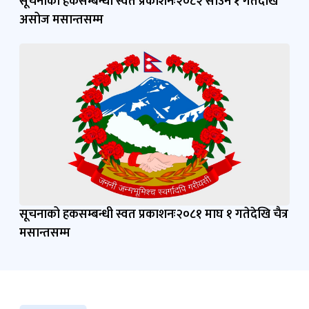
सूचनाको हकसम्बन्धी स्वत प्रकाशनः२०८२ साउन १ गतेदेखि
असोज मसान्तसम्म
सूचनाको हकसम्बन्धी स्वत प्रकाशनः२०८१ माघ १ गतेदेखि चैत्र
मसान्तसम्म